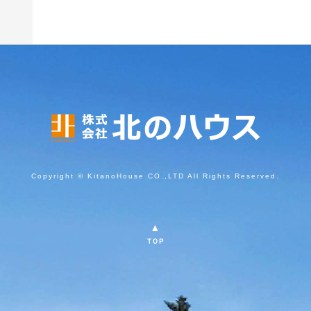
Copyright © KitanoHouse CO.,LTD All Rights Reserved.