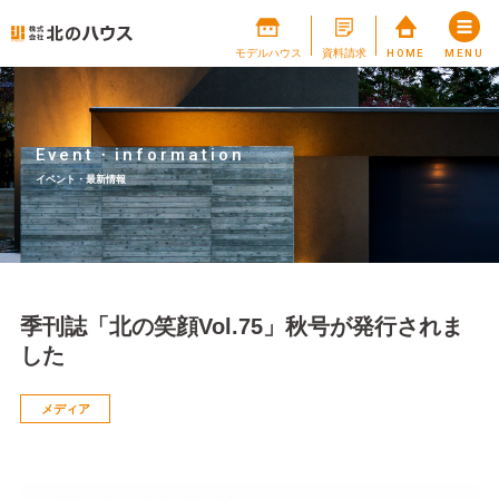
モデルハウス
資料請求
HOME
MENU
Event・information
イベント・最新情報
季刊誌「北の笑顔Vol.75」秋号が発行されま
した
メディア